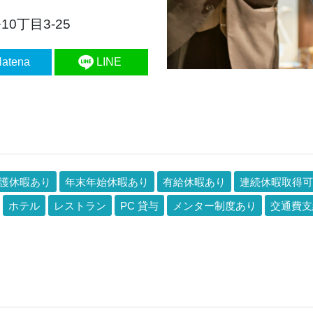
0丁目3‐25
atena
LINE
護休暇あり
年末年始休暇あり
有給休暇あり
連続休暇取得可
ホテル
レストラン
PC 貸与
メンター制度あり
交通費支