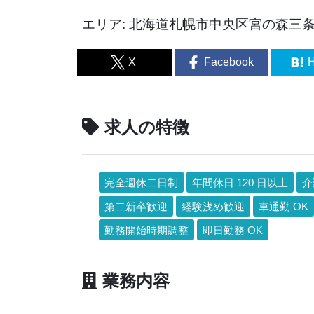
エリア: 北海道札幌市中央区宮の森三条1
X
Facebook
H
求人の特徴
完全週休二日制
年間休日 120 日以上
介
第二新卒歓迎
経験浅め歓迎
車通勤 OK
勤務開始時期調整
即日勤務 OK
業務内容