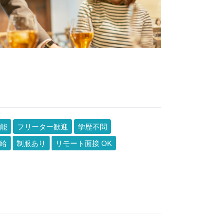
能
フリーター歓迎
学歴不問
給
制服あり
リモート面接 OK